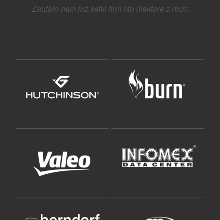
Zaufało nam już setki firm oto niektóre z nich: